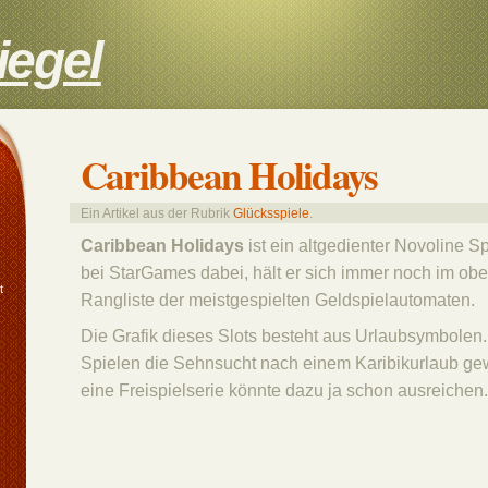
iegel
Caribbean Holidays
Ein Artikel aus der Rubrik
Glücksspiele
.
Caribbean Holidays
ist ein altgedienter Novoline S
bei StarGames dabei, hält er sich immer noch im ober
t
Rangliste der meistgespielten Geldspielautomaten.
Die Grafik dieses Slots besteht aus Urlaubsymbolen.
Spielen die Sehnsucht nach einem Karibikurlaub ge
eine Freispielserie könnte dazu ja schon ausreichen.