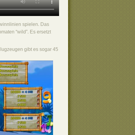
winnlinien spielen. Das
aten “wild”. Es ersetzt
Flugzeugen gibt es sogar 45