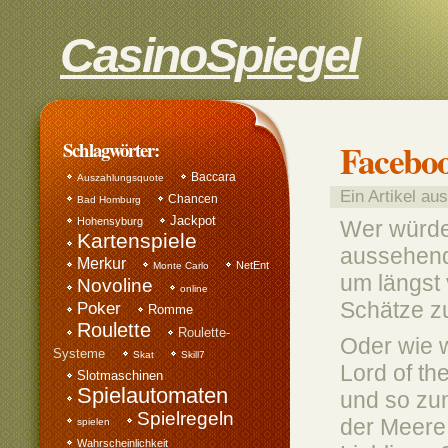
CasinoSpiegel
Facebo
Schlagwörter:
Baccara
Auszahlungsquote
Ein Artikel au
Chancen
Bad Homburg
Jackpot
Hohensyburg
Wer würde 
Kartenspiele
aussehen
Merkur
NetEnt
Monte Carlo
um längst
Novoline
online
Schätze z
Poker
Romme
Roulette
Roulette-
Oder wie w
Systeme
Skat
Skill7
Lord of t
Slotmaschinen
Spielautomaten
und so zum
Spielregeln
der Meere 
spielen
Wahrscheinlichkeit