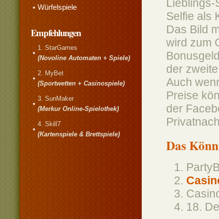
Lieblings-
Würfelspiele
Selfie als
Das Bild 
Empfehlungen
wird zum 
StarGames
Bonusgeld 
(Novoline Automaten + Spiele)
der zweite
MyBet
Auch wenn
(Sportwetten + Casinospiele)
Preise kö
SunMaker
der Facebo
(Merkur Online-Spielothek)
Privatnach
Skill7
(Kartenspiele & Brettspiele)
Das Könnt
Party
Casin
Casino
18. De