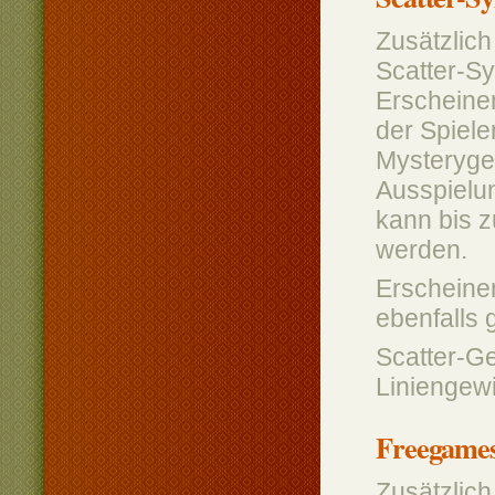
Zusätzlic
Scatter-S
Erscheine
der Spiel
Mysteryge
Ausspielun
kann bis 
werden.
Erscheine
ebenfalls
Scatter-G
Liniengew
Freegame
Zusätzlic