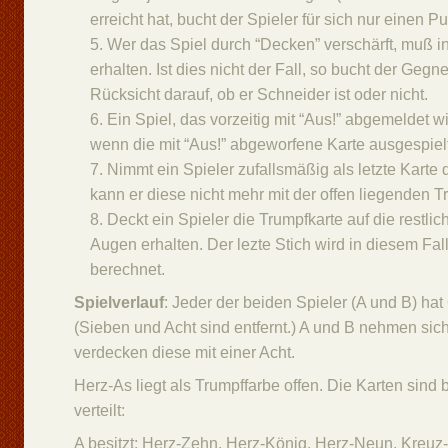
erreicht hat, bucht der Spieler für sich nur einen Pu
Wer das Spiel durch “Decken” verschärft, muß i
erhalten. Ist dies nicht der Fall, so bucht der Gegn
Rücksicht darauf, ob er Schneider ist oder nicht.
Ein Spiel, das vorzeitig mit “Aus!” abgemeldet wi
wenn die mit “Aus!” abgeworfene Karte ausgespielt
Nimmt ein Spieler zufallsmäßig als letzte Karte
kann er diese nicht mehr mit der offen liegenden 
Deckt ein Spieler die Trumpfkarte auf die restli
Augen erhalten. Der lezte Stich wird in diesem Fal
berechnet.
Spielverlauf
: Jeder der beiden Spieler (A und B) hat
(Sieben und Acht sind entfernt.) A und B nehmen sic
verdecken diese mit einer Acht.
Herz-As liegt als Trumpffarbe offen. Die Karten sind 
verteilt:
A besitzt: Herz-Zehn, Herz-König, Herz-Neun, Kreuz