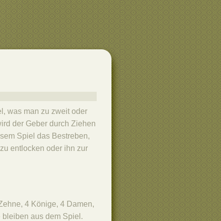
el, was man zu zweit oder
ird der Geber durch Ziehen
iesem Spiel das Bestreben,
zu entlocken oder ihn zur
4 Zehne, 4 Könige, 4 Damen,
 bleiben aus dem Spiel.