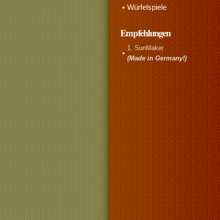
Würfelspiele
Empfehlungen
SunMaker
(Made in Germany!)