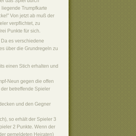
er das Spiel durch
n liegende Trumpfkarte
cke!” Von jetzt ab muß der
ler verpflichtet, zu
rei Punkte für sich.
t. Da es verschiedene
eles über die Grundregeln zu
ts einen Stich erhalten und
mpf-Neun gegen die offen
 der betreffende Spieler
zu decken und den Gegner
ch), so erhält der Spieler 3
Spieler 2 Punkte. Wenn der
der gemeldeten Heiraten)