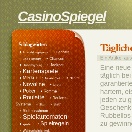
CasinoSpiegel
Täglich
Schlagwörter:
Baccara
Auszahlungsquote
Ein Artikel au
Chancen
Bad Homburg
Jackpot
Hohensyburg
Eine neue 
Kartenspiele
täglich be
Merkur
NetEnt
Monte Carlo
garantierte
Novoline
online
hartem, ei
Poker
Romme
Roulette
jeden zu 
Roulette-
Systeme
Skill7
Skat
Geschenkkk
Slotmaschinen
Rubbellos
Spielautomaten
zu gewinn
Spielregeln
spielen
Wahrscheinlichkeit