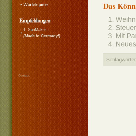
Das Könnt
Würfelspiele
Weihn
Empfehlungen
Steuer
SunMaker
Mit Pa
(Made in Germany!)
Neues 
Schlagwörter
Contact: